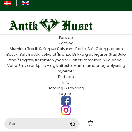
Forside
Katalog
Aluminia
Bestik & Korpus Sølv mm.
Bestik Stål Georg Jensen
Bestik, Sølv
Bestik, sølvplet/Bronze
Drikke glas
Figurer
Glas
Jule
ting / Legetøj
Keramik
Nyheder
Platter
Porcelæn & Fajance,
Varia
Smykker
Spise - og kaffestel
Varia
Lamper og belysning
Nyheder
Butikken
Info
Betaling & Levering
Log ind