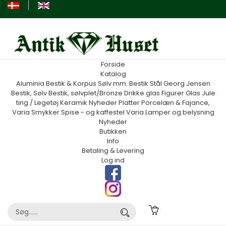
Forside
Katalog
Aluminia
Bestik & Korpus Sølv mm.
Bestik Stål Georg Jensen
Bestik, Sølv
Bestik, sølvplet/Bronze
Drikke glas
Figurer
Glas
Jule
ting / Legetøj
Keramik
Nyheder
Platter
Porcelæn & Fajance,
Varia
Smykker
Spise - og kaffestel
Varia
Lamper og belysning
Nyheder
Butikken
Info
Betaling & Levering
Log ind