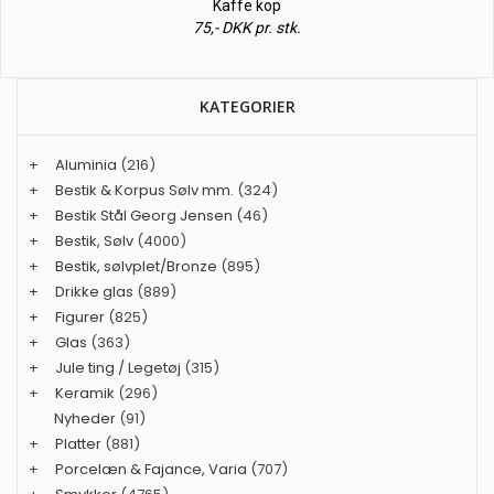
Kaffe kop
75,- DKK pr. stk.
KATEGORIER
+
Aluminia
(216)
+
Bestik & Korpus Sølv mm.
(324)
+
Bestik Stål Georg Jensen
(46)
+
Bestik, Sølv
(4000)
+
Bestik, sølvplet/Bronze
(895)
+
Drikke glas
(889)
+
Figurer
(825)
+
Glas
(363)
+
Jule ting / Legetøj
(315)
+
Keramik
(296)
Nyheder
(91)
+
Platter
(881)
+
Porcelæn & Fajance, Varia
(707)