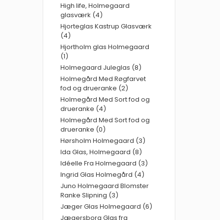
High life, Holmegaard
glasværk (4)
Hjorteglas Kastrup Glasværk
(4)
Hjortholm glas Holmegaard
(1)
Holmegaard Juleglas (8)
Holmegård Med Røgfarvet
fod og drueranke (2)
Holmegård Med Sort fod og
drueranke (4)
Holmegård Med Sort fod og
drueranke (0)
Hørsholm Holmegaard (3)
Ida Glas, Holmegaard (8)
Idéelle Fra Holmegaard (3)
Ingrid Glas Holmegård (4)
Juno Holmegaard Blomster
Ranke Slipning (3)
Jæger Glas Holmegaard (6)
Jægersborg Glas fra