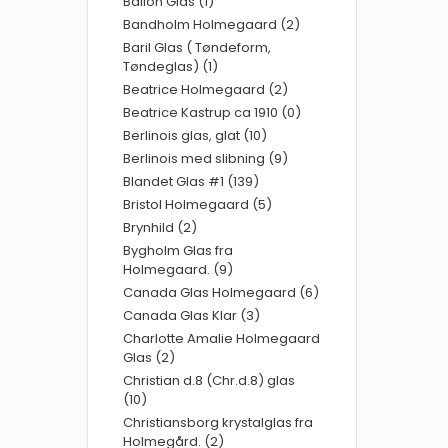
Ballon Glas (1)
Bandholm Holmegaard (2)
Baril Glas ( Tøndeform,
Tøndeglas) (1)
Beatrice Holmegaard (2)
Beatrice Kastrup ca 1910 (0)
Berlinois glas, glat (10)
Berlinois med slibning (9)
Blandet Glas #1 (139)
Bristol Holmegaard (5)
Brynhild (2)
Bygholm Glas fra
Holmegaard. (9)
Canada Glas Holmegaard (6)
Canada Glas Klar (3)
Charlotte Amalie Holmegaard
Glas (2)
Christian d.8 (Chr.d.8) glas
(10)
Christiansborg krystalglas fra
Holmegård. (2)