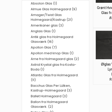
Absolon Glas (1)
Grønt Hvi
Almue Glas Holmegaard (9)
Glas f
Amager/Twist Glas
85
Holmegaard/Kastrup (21)
Amerikaner glas (3)
Anglais Glas (1)
Antik glas fra Holmegaard
Glasværk (16)
Apollon Glas (7)
Apollon med knop Glas (1)
Arne fra Holmegaard glas (2)
Astrid Krystal glas fra Kosta-
Ølglas 
Boda (1)
Ly
Atlantic Glas fra Holmegaard.
95
(11)
Bacchus Glas Per Lütken,
Kastrup-Holmegaard (3)
Ballet Holmegaard (3)
Ballon fra Holmegaard
Glasværk. (2)