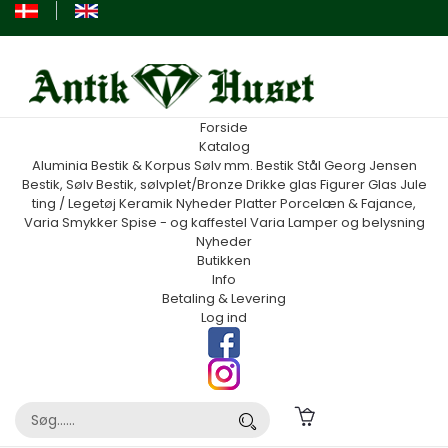
Forside
Katalog
Aluminia
Bestik & Korpus Sølv mm.
Bestik Stål Georg Jensen
Bestik, Sølv
Bestik, sølvplet/Bronze
Drikke glas
Figurer
Glas
Jule
ting / Legetøj
Keramik
Nyheder
Platter
Porcelæn & Fajance,
Varia
Smykker
Spise - og kaffestel
Varia
Lamper og belysning
Nyheder
Butikken
Info
Betaling & Levering
Log ind