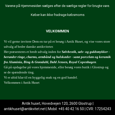
Varene på Hjemmesiden sælges efter de særlige regler for brugte vare.
Køber kan ikke fradrage købsmoms
VELKOMMEN
Vi vil gerne invitere Dem en tur på et besøg i Antik Huset, og vise vores store
udvalg af bedre danske antikviteter.
Her præsenteres et bredt udvalg inden for
Sølvbestik, sølv- og guldsmykker -
herunder ringe, charms, armbånd og halskæder - samt porcelæn og keramik
fra Aluminia, Bing & Grøndahl, Dahl Jensen, Royal Copenhagen
.
Gå på opdagelse på vores hjemmeside, eller besøg vores butik i Glostrup og
se de spændende ting.
Vi er altid klar til en hyggelig snak og en god handel.
Velkommen i Antik Huset
Antik huset, Hovedvejen 120, 2600 Glostrup |
antikhuset@antikvitet.net
| Mobil: +45 40 42 16 50 | CVR: 17254243