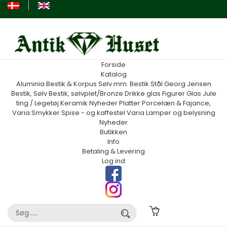
Forside
Katalog
Aluminia
Bestik & Korpus Sølv mm.
Bestik Stål Georg Jensen
Bestik, Sølv
Bestik, sølvplet/Bronze
Drikke glas
Figurer
Glas
Jule
ting / Legetøj
Keramik
Nyheder
Platter
Porcelæn & Fajance,
Varia
Smykker
Spise - og kaffestel
Varia
Lamper og belysning
Nyheder
Butikken
Info
Betaling & Levering
Log ind