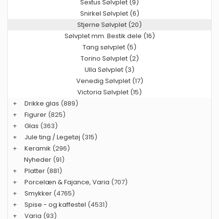
Sextus Sølvplet (9)
Snirkel Sølvplet (6)
Stjerne Sølvplet (20)
Sølvplet mm. Bestik dele (16)
Tang sølvplet (5)
Torino Sølvplet (2)
Ulla Sølvplet (3)
Venedig Sølvplet (17)
Victoria Sølvplet (15)
+
Drikke glas
(889)
+
Figurer
(825)
+
Glas
(363)
+
Jule ting / Legetøj
(315)
+
Keramik
(296)
Nyheder
(91)
+
Platter
(881)
+
Porcelæn & Fajance, Varia
(707)
+
Smykker
(4765)
+
Spise - og kaffestel
(4531)
+
Varia
(93)