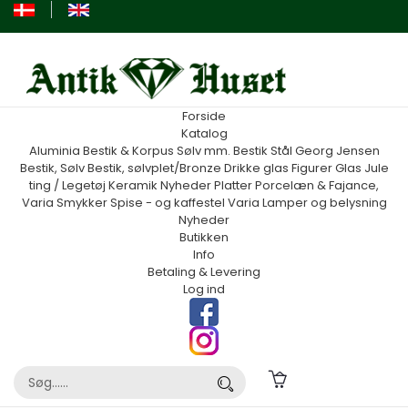
Forside
Katalog
Aluminia
Bestik & Korpus Sølv mm.
Bestik Stål Georg Jensen
Bestik, Sølv
Bestik, sølvplet/Bronze
Drikke glas
Figurer
Glas
Jule
ting / Legetøj
Keramik
Nyheder
Platter
Porcelæn & Fajance,
Varia
Smykker
Spise - og kaffestel
Varia
Lamper og belysning
Nyheder
Butikken
Info
Betaling & Levering
Log ind