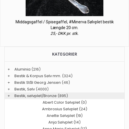
Middagsgaffel / Spisegaffel, #Minerva Sølvplet bestik
Længde 20 cm.
25,- DKK pr. stk.
KATEGORIER
+
Aluminia
(216)
+
Bestik & Korpus Sølv mm.
(324)
+
Bestik Stål Georg Jensen
(46)
+
Bestik, Sølv
(4000)
+
Bestik, sølvplet/Bronze
(895)
Abert Color Sølvplet (0)
Ambrosius Sølvplet (24)
Anette Sølvplet (19)
Anja Sølvplet (14)
Anne Marie Sølvplet (17)