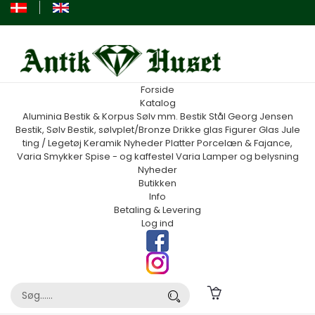
Forside
Katalog
Aluminia
Bestik & Korpus Sølv mm.
Bestik Stål Georg Jensen
Bestik, Sølv
Bestik, sølvplet/Bronze
Drikke glas
Figurer
Glas
Jule
ting / Legetøj
Keramik
Nyheder
Platter
Porcelæn & Fajance,
Varia
Smykker
Spise - og kaffestel
Varia
Lamper og belysning
Nyheder
Butikken
Info
Betaling & Levering
Log ind