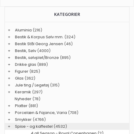
KATEGORIER
+
Aluminia
(216)
+
Bestik & Korpus Sølv mm.
(324)
+
Bestik Stål Georg Jensen
(46)
+
Bestik, Sølv
(4000)
+
Bestik, sølvplet/Bronze
(895)
+
Drikke glas
(889)
+
Figurer
(825)
+
Glas
(362)
+
Jule ting / Legetøj
(315)
+
Keramik
(297)
Nyheder
(78)
+
Platter
(881)
+
Porcelæn & Fajance, Varia
(708)
+
Smykker
(4766)
+
Spise - og kaffestel
(4532)
4 all Season - Royal Copenhagen (2)