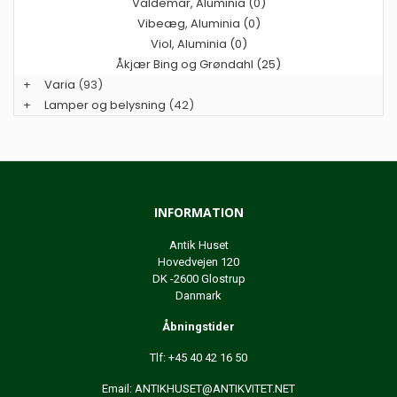
Valdemar, Aluminia (0)
Vibeæg, Aluminia (0)
Viol, Aluminia (0)
Åkjær Bing og Grøndahl (25)
+
Varia
(93)
+
Lamper og belysning
(42)
INFORMATION
Antik Huset
Hovedvejen 120
DK -2600 Glostrup
Danmark
Åbningstider
Tlf: +45 40 42 16 50
Email:
ANTIKHUSET@ANTIKVITET.NET