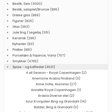
+
Bestik, Sølv
(4000)
+
Bestik, sølvplet/Bronze
(895)
+
Drikke glas
(889)
+
Figurer
(825)
+
Glas
(363)
+
Jule ting / Legetøj
(315)
+
Keramik
(296)
Nyheder
(83)
+
Platter
(881)
+
Porcelæn & Fajance, Varia
(707)
+
Smykker
(4765)
+
Spise - og kaffestel
(4531)
4 all Season - Royal Copenhagen (2)
Anemone Arabia Findland (3)
Anne Sofie, Aluminia (27)
Annette Royal Copenhagen (1)
Arabia Diverse stel (2)
Azur Kronjyden Bing og Grøndahl (14)
Balder, Bing & Grøndahl (0)