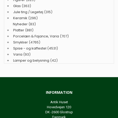
+
Glas
(363)
+
Jule ting / Legetøj
(315)
+
Keramik
(296)
Nyheder
(83)
+
Platter
(881)
+
Porcelæn & Fajance, Varia
(707)
+
Smykker
(4765)
+
Spise - og kaffestel
(4531)
+
Varia
(93)
+
Lamper og belysning
(42)
INFORMATION
Antik Huset
Hovedvejen 120
DK -2600 Glostrup
Danmark