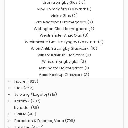
Urania Lyngby Glas (10)
Viby Holmegård Glasværk (1)
Vinløv Glas (2)
Viol Røgtopas Holmegaard (2)
Wellington Glas Holmegaard (4)
Westminster Antik Glas (8)
Westminster Glas fra Lyngby Glasværk. (8)
Wien Antik fra Lyngby Glasværk. (10)
Winsor Kastrup Glasværk (8)
Winston Lyngby glas (3)
Ølhund fra Holmegaard (1)
Aase Kastrup Glasværk (3)
+
Figurer
(825)
+
Glas
(362)
+
Jule ting / Legetøj
(315)
+
Keramik
(297)
Nyheder
(86)
+
Platter
(881)
+
Porcelæn & Fajance, Varia
(708)
+
Smykker
(4767)