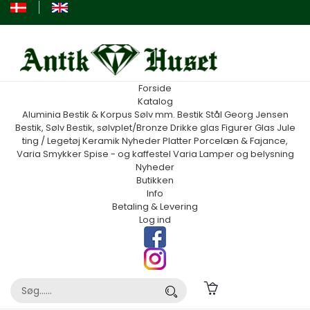
Forside
Katalog
Aluminia
Bestik & Korpus Sølv mm.
Bestik Stål Georg Jensen
Bestik, Sølv
Bestik, sølvplet/Bronze
Drikke glas
Figurer
Glas
Jule
ting / Legetøj
Keramik
Nyheder
Platter
Porcelæn & Fajance,
Varia
Smykker
Spise - og kaffestel
Varia
Lamper og belysning
Nyheder
Butikken
Info
Betaling & Levering
Log ind