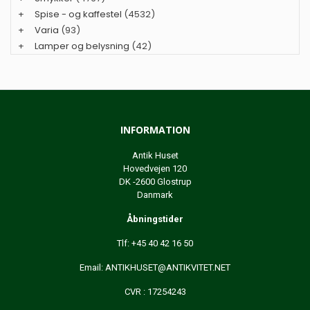
+
Spise - og kaffestel
(4532)
+
Varia
(93)
+
Lamper og belysning
(42)
INFORMATION
Antik Huset
Hovedvejen 120
DK -2600 Glostrup
Danmark
Åbningstider
Tlf: +45 40 42 16 50
Email:
ANTIKHUSET@ANTIKVITET.NET
CVR : 17254243