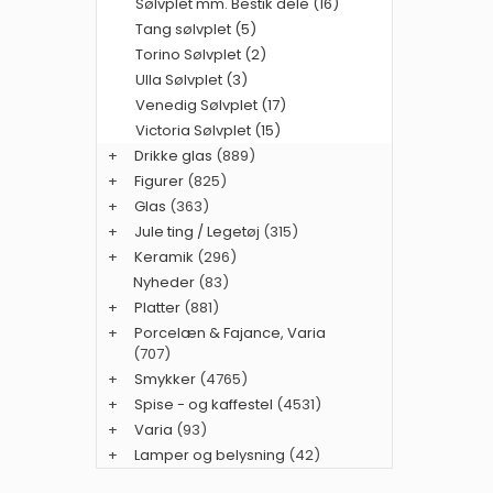
Sølvplet mm. Bestik dele (16)
Tang sølvplet (5)
Torino Sølvplet (2)
Ulla Sølvplet (3)
Venedig Sølvplet (17)
Victoria Sølvplet (15)
+
Drikke glas
(889)
+
Figurer
(825)
+
Glas
(363)
+
Jule ting / Legetøj
(315)
+
Keramik
(296)
Nyheder
(83)
+
Platter
(881)
+
Porcelæn & Fajance, Varia
(707)
+
Smykker
(4765)
+
Spise - og kaffestel
(4531)
+
Varia
(93)
+
Lamper og belysning
(42)