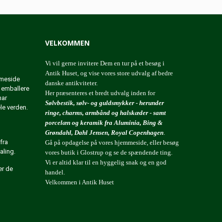
VELKOMMEN
Vi vil gerne invitere Dem en tur på et besøg i
Antik Huset, og vise vores store udvalg af bedre
mmeside
danske antikviteter.
t emballere
Her præsenteres et bredt udvalg inden for
har
Sølvbestik, sølv- og guldsmykker - herunder
ele verden.
ringe, charms, armbånd og halskæder - samt
porcelæn og keramik fra Aluminia, Bing &
Grøndahl, Dahl Jensen, Royal Copenhagen
.
fra
Gå på opdagelse på vores hjemmeside, eller besøg
aling.
vores butik i Glostrup og se de spændende ting.
Vi er altid klar til en hyggelig snak og en god
er de
handel.
Velkommen i Antik Huset