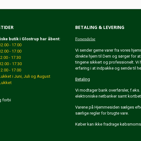
TIDER
BETALING & LEVERING
iske butik i Glostrup har åbent:
Forsendelse
.00 - 17.00
Vi sender gerne varer fra vores hje
2.00 - 17.00
direkte hjem til Dem og sørger for a
.00 - 17.30
tingene sikkert og professionelt. Vi 
2.00 - 17.30
erfaring i at indpakke og sende til h
.00 - 17.00
Lukket
i Juni, Juli og August
Betaling
ukket
Vi modtager bank overførsler, f.eks. 
elektroniske netbanker samt kortbet
g forbi
Varene på Hjemmesiden sælges eft
særlige regler for brugte vare.
Køber kan ikke fradrage købsmoms