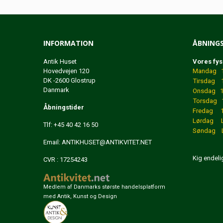
INFORMATION
ÅBNINGS
Antik Huset
Vores fys
Hovedvejen 120
Mandag 12
DK -2600 Glostrup
Tirsdag 1
Danmark
Onsdag 12
Torsdag 1
Åbningstider
Fredag 12
Lørdag 
Tlf: +45 40 42 16 50
Søndag L
Email:
ANTIKHUSET@ANTIKVITET.NET
Kig endeli
CVR : 17254243
Medlem af Danmarks største handelsplatform
med Antik, Kunst og Design