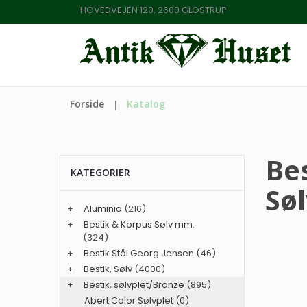
HOVEDVEJEN 120, 2600 GLOSTRUP
Forside
Katalog
Bes
KATEGORIER
Søl
+
Aluminia
(216)
+
Bestik & Korpus Sølv mm.
(324)
+
Bestik Stål Georg Jensen
(46)
+
Bestik, Sølv
(4000)
+
Bestik, sølvplet/Bronze
(895)
Abert Color Sølvplet (0)