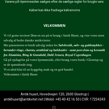
Varene på Hjemmesiden sælges efter de særlige regler for brugte vare.
Køber kan ikke fradrage købsmoms
VELKOMMEN
Vi vil gerne invitere Dem en tur på et besøg i Antik Huset, og vise vores store
udvalg af bedre danske antikviteter.
Her præsenteres et bredt udvalg inden for
Sølvbestik, sølv- og guldsmykker -
herunder ringe, charms, armbånd og halskæder - samt porcelæn og keramik
fra Aluminia, Bing & Grøndahl, Dahl Jensen, Royal Copenhagen
.
Gå på opdagelse på vores hjemmeside, eller besøg vores butik i Glostrup og
se de spændende ting.
Vi er altid klar til en hyggelig snak og en god handel.
Velkommen i Antik Huset
Antik huset, Hovedvejen 120, 2600 Glostrup |
antikhuset@antikvitet.net
| Mobil: +45 40 42 16 50 | CVR: 17254243