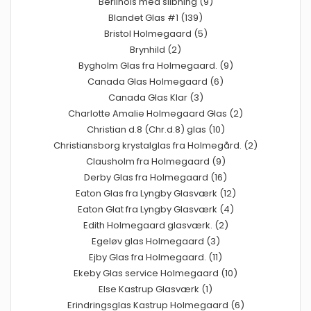
Berlinois med slibning (9)
Blandet Glas #1 (139)
Bristol Holmegaard (5)
Brynhild (2)
Bygholm Glas fra Holmegaard. (9)
Canada Glas Holmegaard (6)
Canada Glas Klar (3)
Charlotte Amalie Holmegaard Glas (2)
Christian d.8 (Chr.d.8) glas (10)
Christiansborg krystalglas fra Holmegård. (2)
Clausholm fra Holmegaard (9)
Derby Glas fra Holmegaard (16)
Eaton Glas fra Lyngby Glasværk (12)
Eaton Glat fra Lyngby Glasværk (4)
Edith Holmegaard glasværk. (2)
Egeløv glas Holmegaard (3)
Ejby Glas fra Holmegaard. (11)
Ekeby Glas service Holmegaard (10)
Else Kastrup Glasværk (1)
Erindringsglas Kastrup Holmegaard (6)