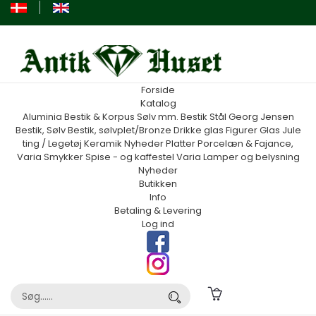
Forside
Katalog
Aluminia
Bestik & Korpus Sølv mm.
Bestik Stål Georg Jensen
Bestik, Sølv
Bestik, sølvplet/Bronze
Drikke glas
Figurer
Glas
Jule
ting / Legetøj
Keramik
Nyheder
Platter
Porcelæn & Fajance,
Varia
Smykker
Spise - og kaffestel
Varia
Lamper og belysning
Nyheder
Butikken
Info
Betaling & Levering
Log ind