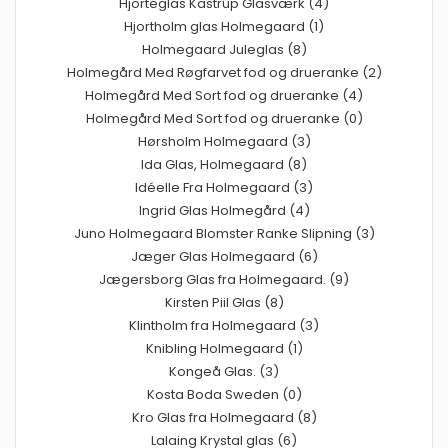
Hjorteglas Kastrup Glasværk (4)
Hjortholm glas Holmegaard (1)
Holmegaard Juleglas (8)
Holmegård Med Røgfarvet fod og drueranke (2)
Holmegård Med Sort fod og drueranke (4)
Holmegård Med Sort fod og drueranke (0)
Hørsholm Holmegaard (3)
Ida Glas, Holmegaard (8)
Idéelle Fra Holmegaard (3)
Ingrid Glas Holmegård (4)
Juno Holmegaard Blomster Ranke Slipning (3)
Jæger Glas Holmegaard (6)
Jægersborg Glas fra Holmegaard. (9)
Kirsten Piil Glas (8)
Klintholm fra Holmegaard (3)
Knibling Holmegaard (1)
Kongeå Glas. (3)
Kosta Boda Sweden (0)
Kro Glas fra Holmegaard (8)
Lalaing Krystal glas (6)