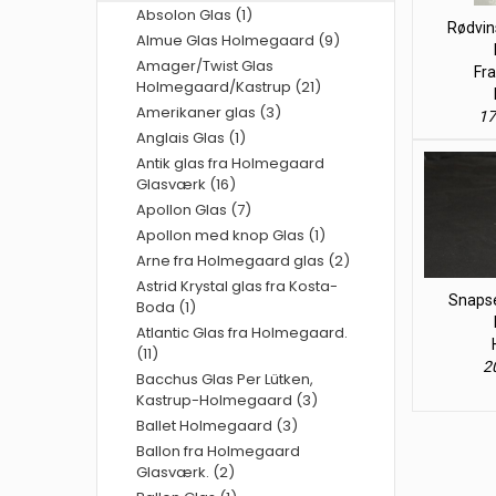
Absolon Glas (1)
Rødvin
Almue Glas Holmegaard (9)
Amager/Twist Glas
Fra
Holmegaard/Kastrup (21)
Amerikaner glas (3)
17
Anglais Glas (1)
Antik glas fra Holmegaard
Glasværk (16)
Apollon Glas (7)
Apollon med knop Glas (1)
Arne fra Holmegaard glas (2)
Astrid Krystal glas fra Kosta-
Snapse
Boda (1)
Atlantic Glas fra Holmegaard.
(11)
20
Bacchus Glas Per Lütken,
Kastrup-Holmegaard (3)
Ballet Holmegaard (3)
Ballon fra Holmegaard
Glasværk. (2)