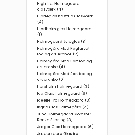
High life, Holmegaard
glasværk (4)
Hjorteglas Kastrup Glasværk
(4)
Hjortholm glas Holmegaard
(1)
Holmegaard Juleglas (8)
Holmegård Med Røgfarvet
fod og drueranke (2)
Holmegård Med Sort fod og
drueranke (4)
Holmegård Med Sort fod og
drueranke (0)
Hørsholm Holmegaard (3)
Ida Glas, Holmegaard (8)
Idéelle Fra Holmegaard (3)
Ingrid Glas Holmegård (4)
Juno Holmegaard Blomster
Ranke Slipning (3)
Jæger Glas Holmegaard (6)
Jægersborg Glas fra