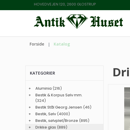
HOVEDVEJEN 120, 2600 GLOSTRUP
Forside
Katalog
Dri
KATEGORIER
+
Aluminia
(216)
+
Bestik & Korpus Sølv mm.
(324)
+
Bestik Stål Georg Jensen
(46)
+
Bestik, Sølv
(4000)
+
Bestik, sølvplet/Bronze
(895)
+
Drikke glas
(889)