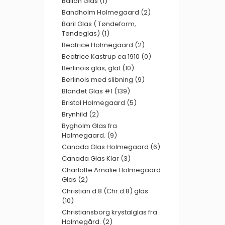
Ballon Glas (1)
Bandholm Holmegaard (2)
Baril Glas ( Tøndeform,
Tøndeglas) (1)
Beatrice Holmegaard (2)
Beatrice Kastrup ca 1910 (0)
Berlinois glas, glat (10)
Berlinois med slibning (9)
Blandet Glas #1 (139)
Bristol Holmegaard (5)
Brynhild (2)
Bygholm Glas fra
Holmegaard. (9)
Canada Glas Holmegaard (6)
Canada Glas Klar (3)
Charlotte Amalie Holmegaard
Glas (2)
Christian d.8 (Chr.d.8) glas
(10)
Christiansborg krystalglas fra
Holmegård. (2)