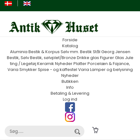
Forside
Katalog
Aluminia
Bestik & Korpus Sølv mm.
Bestik Stål Georg Jensen
Bestik, Sølv
Bestik, sølvplet/Bronze
Drikke glas
Figurer
Glas
Jule
ting / Legetøj
Keramik
Nyheder
Platter
Porcelæn & Fajance,
Varia
Smykker
Spise - og kaffestel
Varia
Lamper og belysning
Nyheder
Butikken
Info
Betaling & Levering
Log ind