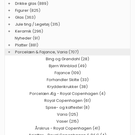
+
Drikke glas
(889)
+
Figurer
(825)
+
Glas
(363)
+
Jule ting / Legetøj
(315)
+
Keramik
(296)
Nyheder
(91)
+
Platter
(881)
+
Porcelæn & Fajance, Varia
(707)
Bing og Grøndahl (28)
Bjørn Wiinblad (49)
Fajance (109)
Forhandler Skilte (33)
Krydderikrukker (38)
Porcelæn Æg - Royal Copenhagen (4)
Royal Copenhagen (61)
Spise- og kaffestel (8)
Varia (125)
Vaser (215)
Årskrus - Royal Copenhagen (41)