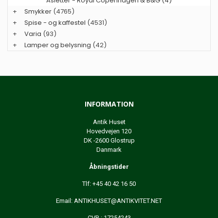
Asietter - Royal Copenhagen & B&G (4)
+
Smykker
(4765)
+
Spise - og kaffestel
(4531)
+
Varia
(93)
+
Lamper og belysning
(42)
INFORMATION
Antik Huset
Hovedvejen 120
DK -2600 Glostrup
Danmark
Åbningstider
Tlf: +45 40 42 16 50
Email:
ANTIKHUSET@ANTIKVITET.NET
CVR : 17254243