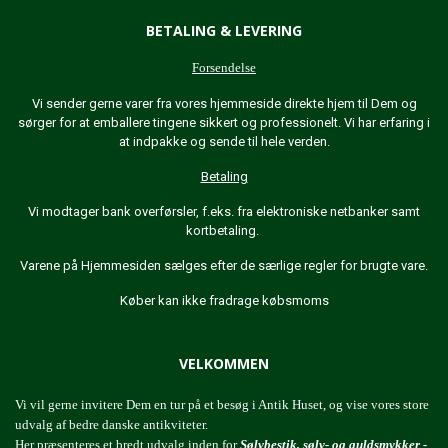
BETALING & LEVERING
Forsendelse
Vi sender gerne varer fra vores hjemmeside direkte hjem til Dem og
sørger for at emballere tingene sikkert og professionelt. Vi har erfaring i
at indpakke og sende til hele verden.
Betaling
Vi modtager bank overførsler, f.eks. fra elektroniske netbanker samt
kortbetaling.
Varene på Hjemmesiden sælges efter de særlige regler for brugte vare.
Køber kan ikke fradrage købsmoms
VELKOMMEN
Vi vil gerne invitere Dem en tur på et besøg i Antik Huset, og vise vores store
udvalg af bedre danske antikviteter.
Her præsenteres et bredt udvalg inden for
Sølvbestik, sølv- og guldsmykker -