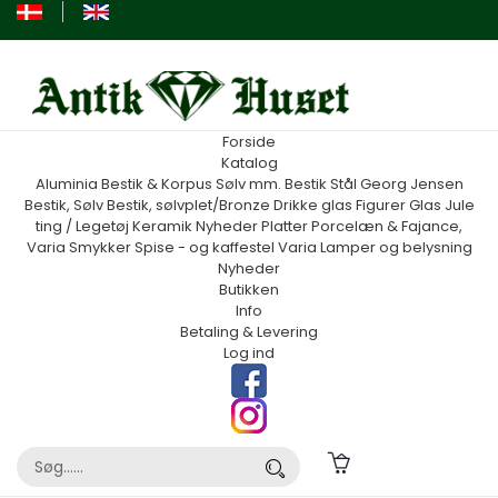
Forside
Katalog
Aluminia
Bestik & Korpus Sølv mm.
Bestik Stål Georg Jensen
Bestik, Sølv
Bestik, sølvplet/Bronze
Drikke glas
Figurer
Glas
Jule
ting / Legetøj
Keramik
Nyheder
Platter
Porcelæn & Fajance,
Varia
Smykker
Spise - og kaffestel
Varia
Lamper og belysning
Nyheder
Butikken
Info
Betaling & Levering
Log ind