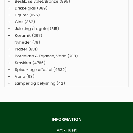
+
Bestik, sølvplet/Bronze
(895)
+
Drikke glas
(889)
+
Figurer
(825)
+
Glas
(362)
+
Jule ting / Legetøj
(315)
+
Keramik
(297)
Nyheder
(78)
+
Platter
(881)
+
Porcelæn & Fajance, Varia
(708)
+
Smykker
(4766)
+
Spise - og kaffestel
(4532)
+
Varia
(93)
+
Lamper og belysning
(42)
INFORMATION
Antik Huset