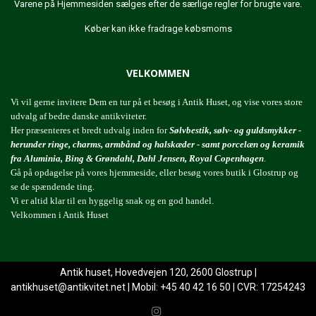
Varene på Hjemmesiden sælges efter de særlige regler for brugte vare.
Køber kan ikke fradrage købsmoms
VELKOMMEN
Vi vil gerne invitere Dem en tur på et besøg i Antik Huset, og vise vores store
udvalg af bedre danske antikviteter.
Her præsenteres et bredt udvalg inden for
Sølvbestik, sølv- og guldsmykker -
herunder ringe, charms, armbånd og halskæder - samt porcelæn og keramik
fra Aluminia, Bing & Grøndahl, Dahl Jensen, Royal Copenhagen
.
Gå på opdagelse på vores hjemmeside, eller besøg vores butik i Glostrup og
se de spændende ting.
Vi er altid klar til en hyggelig snak og en god handel.
Velkommen i Antik Huset
Antik huset, Hovedvejen 120, 2600 Glostrup |
antikhuset@antikvitet.net
| Mobil: +45 40 42 16 50 | CVR: 17254243