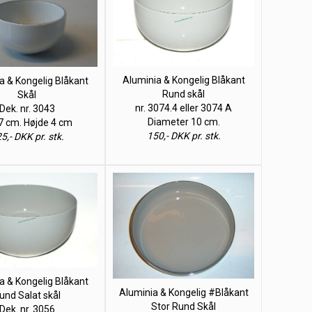
Aluminia & Kongelig Blåkant
a & Kongelig Blåkant
Rund skål
Skål
nr. 3074.4 eller 3074 A
Dek. nr. 3043
Diameter 10 cm.
7 cm. Højde 4 cm
150,- DKK pr. stk.
5,- DKK pr. stk.
a & Kongelig Blåkant
Aluminia & Kongelig #Blåkant
und Salat skål
Stor Rund Skål
Dek. nr. 3056