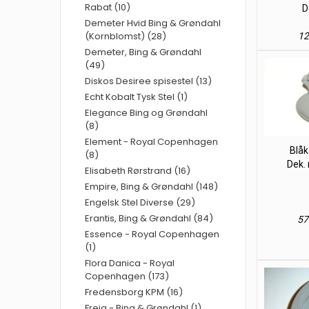
Rabat (10)
D
Demeter Hvid Bing & Grøndahl
(Kornblomst) (28)
12
Demeter, Bing & Grøndahl
(49)
Diskos Desiree spisestel (13)
Echt Kobalt Tysk Stel (1)
Elegance Bing og Grøndahl
(8)
Element - Royal Copenhagen
Blå
(8)
Dek. 
Elisabeth Rørstrand (16)
Empire, Bing & Grøndahl (148)
Engelsk Stel Diverse (29)
Erantis, Bing & Grøndahl (84)
57
Essence - Royal Copenhagen
(1)
Flora Danica - Royal
Copenhagen (173)
Fredensborg KPM (16)
Freja - Bing & Grøndahl (1)