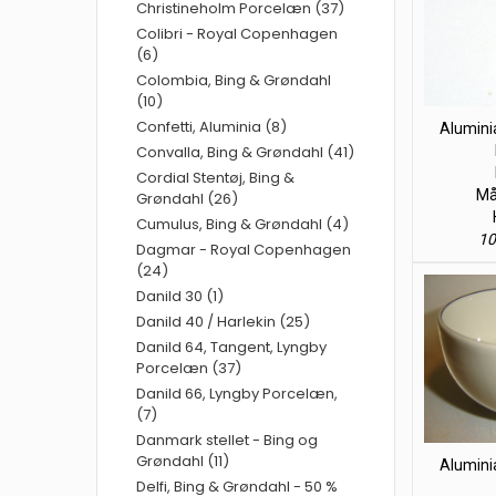
Christineholm Porcelæn (37)
Colibri - Royal Copenhagen
(6)
Colombia, Bing & Grøndahl
(10)
Confetti, Aluminia (8)
Alumini
Convalla, Bing & Grøndahl (41)
Cordial Stentøj, Bing &
Mål
Grøndahl (26)
Cumulus, Bing & Grøndahl (4)
10
Dagmar - Royal Copenhagen
(24)
Danild 30 (1)
Danild 40 / Harlekin (25)
Danild 64, Tangent, Lyngby
Porcelæn (37)
Danild 66, Lyngby Porcelæn,
(7)
Danmark stellet - Bing og
Grøndahl (11)
Alumini
Delfi, Bing & Grøndahl - 50 %