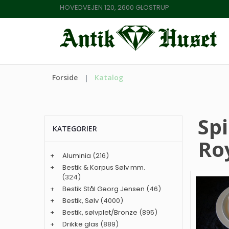
HOVEDVEJEN 120, 2600 GLOSTRUP
Forside
Katalog
Spi
KATEGORIER
Ro
+
Aluminia
(216)
+
Bestik & Korpus Sølv mm.
(324)
+
Bestik Stål Georg Jensen
(46)
+
Bestik, Sølv
(4000)
+
Bestik, sølvplet/Bronze
(895)
+
Drikke glas
(889)