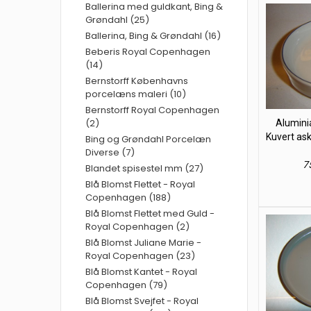
Ballerina med guldkant, Bing &
Grøndahl (25)
Ballerina, Bing & Grøndahl (16)
Beberis Royal Copenhagen
(14)
Bernstorff Københavns
porcelæns maleri (10)
Bernstorff Royal Copenhagen
(2)
Alumini
Kuvert as
Bing og Grøndahl Porcelæn
Diverse (7)
75
Blandet spisestel mm (27)
Blå Blomst Flettet - Royal
Copenhagen (188)
Blå Blomst Flettet med Guld -
Royal Copenhagen (2)
Blå Blomst Juliane Marie -
Royal Copenhagen (23)
Blå Blomst Kantet - Royal
Copenhagen (79)
Blå Blomst Svejfet - Royal