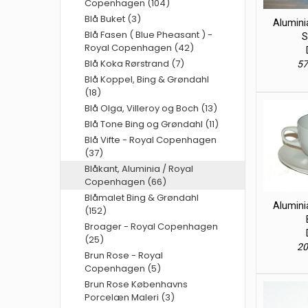
Copenhagen (104)
Blå Buket (3)
Alumini
Blå Fasen ( Blue Pheasant ) -
S
Royal Copenhagen (42)
Blå Koka Rørstrand (7)
57
Blå Koppel, Bing & Grøndahl
(18)
Blå Olga, Villeroy og Boch (13)
Blå Tone Bing og Grøndahl (11)
Blå Vifte - Royal Copenhagen
(37)
Blåkant, Aluminia / Royal
Copenhagen (66)
Blåmalet Bing & Grøndahl
Alumini
(152)
Broager - Royal Copenhagen
(25)
20
Brun Rose - Royal
Copenhagen (5)
Brun Rose Københavns
Porcelæn Maleri (3)