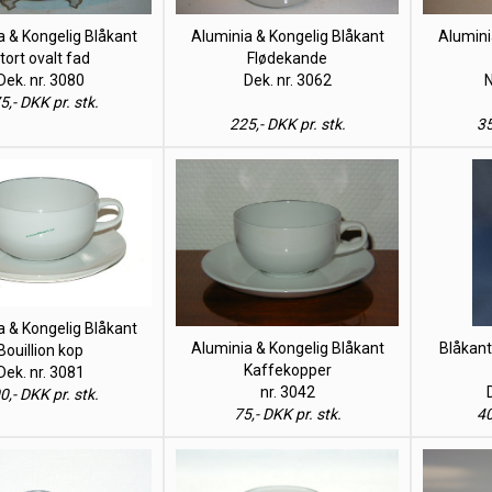
a & Kongelig Blåkant
Aluminia & Kongelig Blåkant
Alumini
tort ovalt fad
Flødekande
Dek. nr. 3080
Dek. nr. 3062
5,- DKK pr. stk.
225,- DKK pr. stk.
35
a & Kongelig Blåkant
Aluminia & Kongelig Blåkant
Blåkan
Bouillion kop
Kaffekopper
Dek. nr. 3081
nr. 3042
0,- DKK pr. stk.
75,- DKK pr. stk.
40