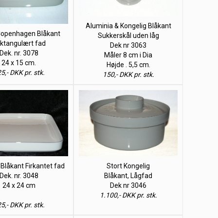
Aluminia & Kongelig Blåkant
Copenhagen Blåkant
Sukkerskål uden låg
ktangulært fad
Dek nr 3063
Dek. nr. 3078
Måler 8 cm i Dia
24 x 15 cm.
Højde . 5,5 cm.
5,- DKK pr. stk.
150,- DKK pr. stk.
 Blåkant Firkantet fad
Stort Kongelig
Dek. nr. 3048
Blåkant, Lågfad
24 x 24 cm
Dek nr 3046
1.100,- DKK pr. stk.
5,- DKK pr. stk.