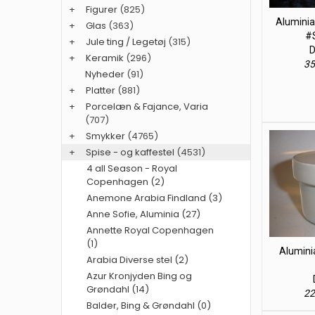
+
Figurer
(825)
Aluminia
+
Glas
(363)
#S
+
Jule ting / Legetøj
(315)
D
+
Keramik
(296)
35
Nyheder
(91)
+
Platter
(881)
+
Porcelæn & Fajance, Varia
(707)
+
Smykker
(4765)
+
Spise - og kaffestel
(4531)
4 all Season - Royal
Copenhagen (2)
Anemone Arabia Findland (3)
Anne Sofie, Aluminia (27)
Annette Royal Copenhagen
(1)
Alumini
Arabia Diverse stel (2)
Azur Kronjyden Bing og
Grøndahl (14)
22
Balder, Bing & Grøndahl (0)