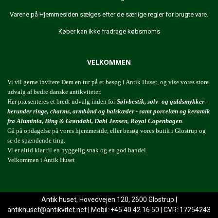
Varene på Hjemmesiden sælges efter de særlige regler for brugte vare.
Køber kan ikke fradrage købsmoms
VELKOMMEN
Vi vil gerne invitere Dem en tur på et besøg i Antik Huset, og vise vores store
udvalg af bedre danske antikviteter.
Her præsenteres et bredt udvalg inden for
Sølvbestik, sølv- og guldsmykker -
herunder ringe, charms, armbånd og halskæder - samt porcelæn og keramik
fra Aluminia, Bing & Grøndahl, Dahl Jensen, Royal Copenhagen
.
Gå på opdagelse på vores hjemmeside, eller besøg vores butik i Glostrup og
se de spændende ting.
Vi er altid klar til en hyggelig snak og en god handel.
Velkommen i Antik Huset
Antik huset, Hovedvejen 120, 2600 Glostrup |
antikhuset@antikvitet.net
| Mobil: +45 40 42 16 50 | CVR: 17254243