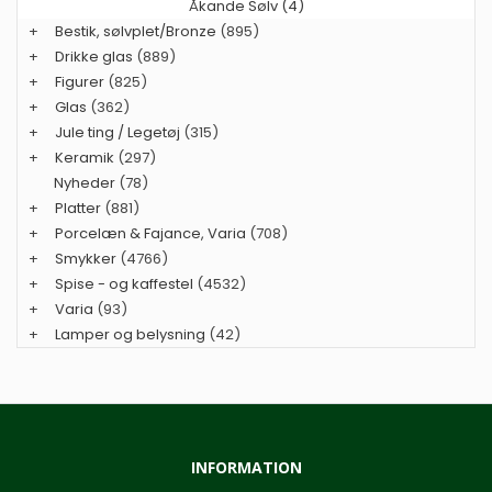
Åkande Sølv (4)
+
Bestik, sølvplet/Bronze
(895)
+
Drikke glas
(889)
+
Figurer
(825)
+
Glas
(362)
+
Jule ting / Legetøj
(315)
+
Keramik
(297)
Nyheder
(78)
+
Platter
(881)
+
Porcelæn & Fajance, Varia
(708)
+
Smykker
(4766)
+
Spise - og kaffestel
(4532)
+
Varia
(93)
+
Lamper og belysning
(42)
INFORMATION