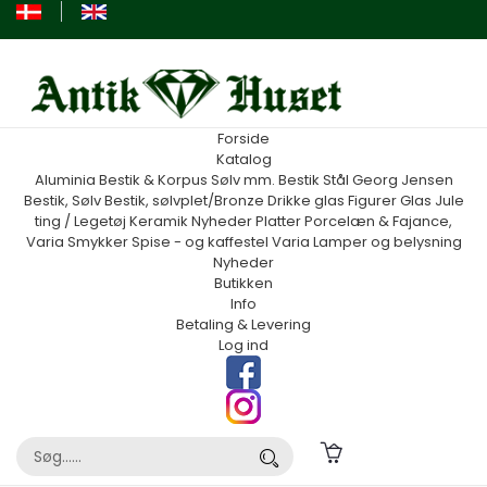
Forside
Katalog
Aluminia
Bestik & Korpus Sølv mm.
Bestik Stål Georg Jensen
Bestik, Sølv
Bestik, sølvplet/Bronze
Drikke glas
Figurer
Glas
Jule
ting / Legetøj
Keramik
Nyheder
Platter
Porcelæn & Fajance,
Varia
Smykker
Spise - og kaffestel
Varia
Lamper og belysning
Nyheder
Butikken
Info
Betaling & Levering
Log ind