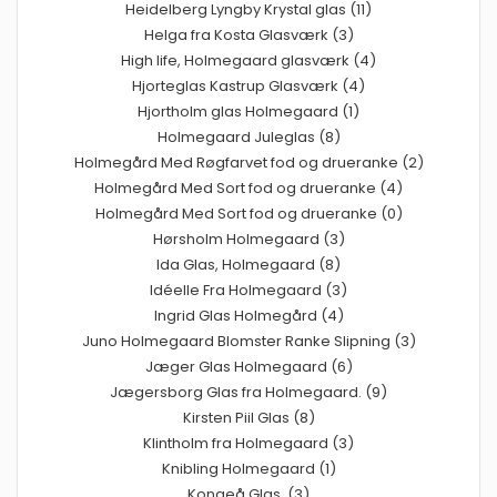
Heidelberg Lyngby Krystal glas (11)
Helga fra Kosta Glasværk (3)
High life, Holmegaard glasværk (4)
Hjorteglas Kastrup Glasværk (4)
Hjortholm glas Holmegaard (1)
Holmegaard Juleglas (8)
Holmegård Med Røgfarvet fod og drueranke (2)
Holmegård Med Sort fod og drueranke (4)
Holmegård Med Sort fod og drueranke (0)
Hørsholm Holmegaard (3)
Ida Glas, Holmegaard (8)
Idéelle Fra Holmegaard (3)
Ingrid Glas Holmegård (4)
Juno Holmegaard Blomster Ranke Slipning (3)
Jæger Glas Holmegaard (6)
Jægersborg Glas fra Holmegaard. (9)
Kirsten Piil Glas (8)
Klintholm fra Holmegaard (3)
Knibling Holmegaard (1)
Kongeå Glas. (3)