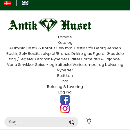
Forside
Katalog
Aluminia
Bestik & Korpus Sølv mm.
Bestik Stål Georg Jensen
Bestik, Sølv
Bestik, sølvplet/Bronze
Drikke glas
Figurer
Glas
Jule
ting / Legetøj
Keramik
Nyheder
Platter
Porcelæn & Fajance,
Varia
Smykker
Spise - og kaffestel
Varia
Lamper og belysning
Nyheder
Butikken
Info
Betaling & Levering
Log ind