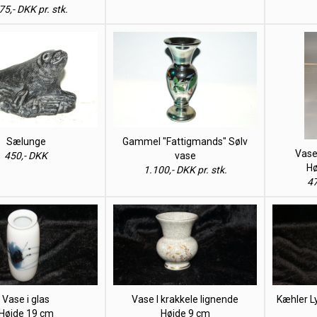
75,- DKK pr. stk.
Sælunge
Gammel "Fattigmands" Sølv
Vase
450,- DKK
vase
Hø
1.100,- DKK pr. stk.
47
Vase i glas
Vase I krakkele lignende
Kæhler L
Højde 19 cm
Højde 9 cm