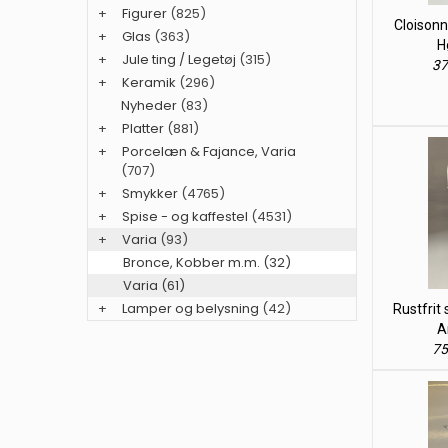
+
Figurer
(825)
Cloisonn
+
Glas
(363)
H
+
Jule ting / Legetøj
(315)
37
+
Keramik
(296)
Nyheder
(83)
+
Platter
(881)
+
Porcelæn & Fajance, Varia
(707)
+
Smykker
(4765)
+
Spise - og kaffestel
(4531)
+
Varia
(93)
Bronce, Kobber m.m. (32)
Varia (61)
+
Lamper og belysning
(42)
Rustfrit 
A
75