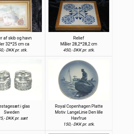
r af skib og havn
Relief
er 32*25 cm ca
Måler 28,2*28,2 cm
0,- DKK pr. stk.
450,- DKK pr. stk.
estagesæt i glas
Royal Copenhagen Platte
Sweden
Motiv: LangeLinie Den lille
5,- DKK pr. sæt
Havfrue
150,- DKK pr. stk.