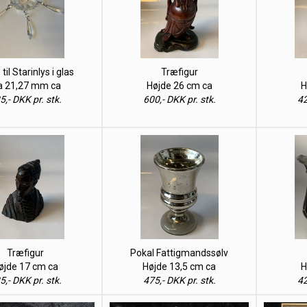
til Starinlys i glas
Træfigur
a 21,27 mm ca
Højde 26 cm ca
H
5,- DKK pr. stk.
600,- DKK pr. stk.
42
Træfigur
Pokal Fattigmandssølv
øjde 17 cm ca
Højde 13,5 cm ca
H
5,- DKK pr. stk.
475,- DKK pr. stk.
42