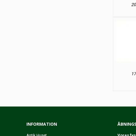
20
17
INFORMATION
ÅBNINGS
Antik Huset
Vores fys