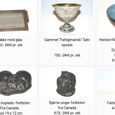
akke med glas
Gammel "Fattigmands" Sølv
Herbert Kr
0,- DKK pr. stk.
opsats
D
750,- DKK pr. stk.
97
Bjørne unger fedtsten
 boplads i fedtsten
Fatt
fra Canada
Fra Canada
47
975,- DKK pr. stk.
se 19 x 12 cm.