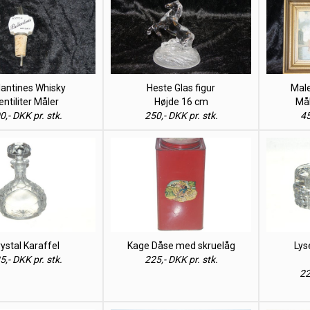
lantines Whisky
Heste Glas figur
Male
entiliter Måler
Højde 16 cm
Mål
0,- DKK pr. stk.
250,- DKK pr. stk.
45
ystal Karaffel
Kage Dåse med skruelåg
Lys
5,- DKK pr. stk.
225,- DKK pr. stk.
22