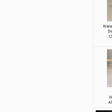
Krans 
Di
12
H
42