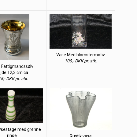
Vase Med blomstermotiv
100,- DKK pr. stk.
 Fattigmandssølv
jde 12,3 cm ca
5,- DKK pr. stk.
ysestage med grønne
ringe
Rustik vase