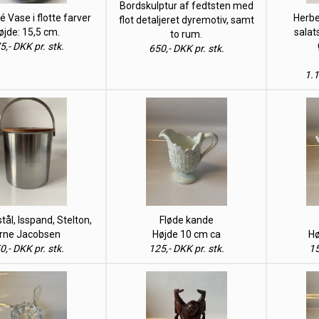
Bordskulptur af fedtsten med
é Vase i flotte farver
Herbe
flot detaljeret dyremotiv, samt
øjde: 15,5 cm.
salat
to rum.
5,- DKK pr. stk.
650,- DKK pr. stk.
1.1
stål, Isspand, Stelton,
Fløde kande
rne Jacobsen
Højde 10 cm ca
Hø
0,- DKK pr. stk.
125,- DKK pr. stk.
15