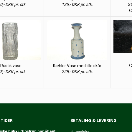
0,- DKK pr. stk.
125,- DKK pr. stk.
St
10
15
Rustik vase
Kæhler Vase med lille skår
5,- DKK pr. stk.
225,- DKK pr. stk.
TIDER
BETALING & LEVERING
iske butik i Glostrup har åbent:
Forsendelse