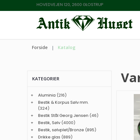
HOVEDVEJEN 120, 2600 GLOSTRUP
Forside
Katalog
Var
KATEGORIER
+
Aluminia
(216)
+
Bestik & Korpus Sølv mm.
(324)
+
Bestik Stål Georg Jensen
(46)
+
Bestik, Sølv
(4000)
+
Bestik, sølvplet/Bronze
(895)
+
Drikke glas
(889)