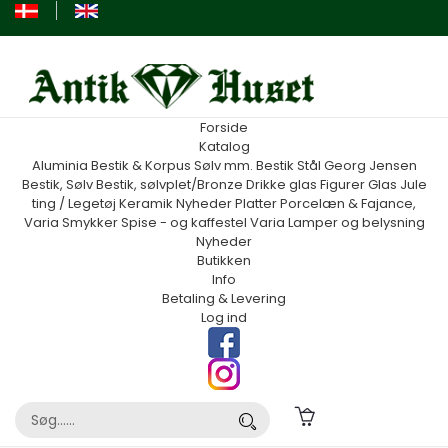
Forside
Katalog
Aluminia
Bestik & Korpus Sølv mm.
Bestik Stål Georg Jensen
Bestik, Sølv
Bestik, sølvplet/Bronze
Drikke glas
Figurer
Glas
Jule
ting / Legetøj
Keramik
Nyheder
Platter
Porcelæn & Fajance,
Varia
Smykker
Spise - og kaffestel
Varia
Lamper og belysning
Nyheder
Butikken
Info
Betaling & Levering
Log ind