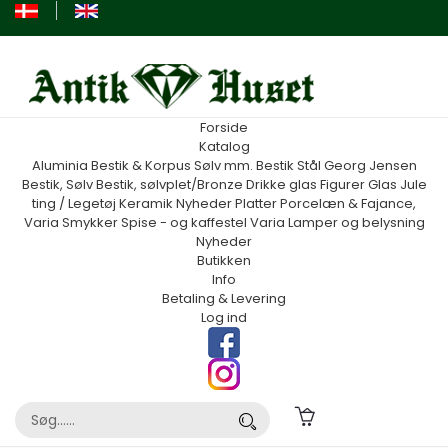
Forside
Katalog
Aluminia
Bestik & Korpus Sølv mm.
Bestik Stål Georg Jensen
Bestik, Sølv
Bestik, sølvplet/Bronze
Drikke glas
Figurer
Glas
Jule
ting / Legetøj
Keramik
Nyheder
Platter
Porcelæn & Fajance,
Varia
Smykker
Spise - og kaffestel
Varia
Lamper og belysning
Nyheder
Butikken
Info
Betaling & Levering
Log ind