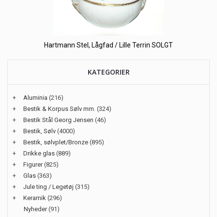
Hartmann Stel, Lågfad / Lille Terrin SOLGT
KATEGORIER
+
Aluminia
(216)
+
Bestik & Korpus Sølv mm.
(324)
+
Bestik Stål Georg Jensen
(46)
+
Bestik, Sølv
(4000)
+
Bestik, sølvplet/Bronze
(895)
+
Drikke glas
(889)
+
Figurer
(825)
+
Glas
(363)
+
Jule ting / Legetøj
(315)
+
Keramik
(296)
Nyheder
(91)