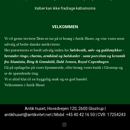
Køber kan ikke fradrage købsmoms
VELKOMMEN
Vi vil gerne invitere Dem en tur på et besøg i Antik Huset, og vise vores store
udvalg af bedre danske antikviteter.
Her præsenteres et bredt udvalg inden for
Sølvbestik, sølv- og guldsmykker -
herunder ringe, charms, armbånd og halskæder - samt porcelæn og keramik
fra Aluminia, Bing & Grøndahl, Dahl Jensen, Royal Copenhagen
.
Gå på opdagelse på vores hjemmeside, eller besøg vores butik i Glostrup og
se de spændende ting.
Vi er altid klar til en hyggelig snak og en god handel.
Velkommen i Antik Huset
Antik huset, Hovedvejen 120, 2600 Glostrup |
antikhuset@antikvitet.net
| Mobil: +45 40 42 16 50 | CVR: 17254243