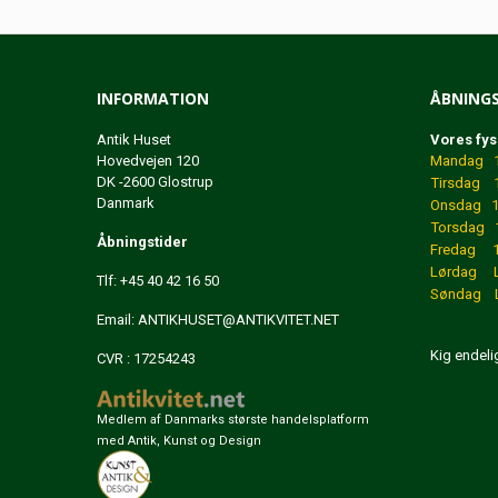
INFORMATION
ÅBNINGS
Antik Huset
Vores fys
Hovedvejen 120
Mandag 12
DK -2600 Glostrup
Tirsdag 1
Danmark
Onsdag 12
Torsdag 1
Åbningstider
Fredag 12
Lørdag 
Tlf: +45 40 42 16 50
Søndag L
Email:
ANTIKHUSET@ANTIKVITET.NET
Kig endeli
CVR : 17254243
Medlem af Danmarks største handelsplatform
med Antik, Kunst og Design