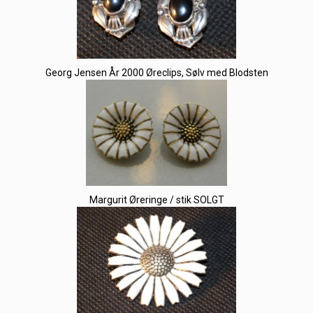
Georg Jensen År 2000 Øreclips, Sølv med Blodsten
Margurit Øreringe / stik SOLGT