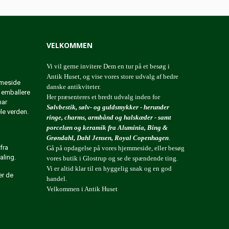
VELKOMMEN
Vi vil gerne invitere Dem en tur på et besøg i
Antik Huset, og vise vores store udvalg af bedre
mmeside
danske antikviteter.
t emballere
Her præsenteres et bredt udvalg inden for
har
Sølvbestik, sølv- og guldsmykker - herunder
ele verden.
ringe, charms, armbånd og halskæder - samt
porcelæn og keramik fra Aluminia, Bing &
Grøndahl, Dahl Jensen, Royal Copenhagen
.
fra
Gå på opdagelse på vores hjemmeside, eller besøg
aling.
vores butik i Glostrup og se de spændende ting.
Vi er altid klar til en hyggelig snak og en god
er de
handel.
Velkommen i Antik Huset