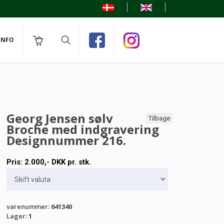
INFO
Georg Jensen sølv
Tilbage
Broche med indgravering
Designnummer 216.
Pris:
2.000
,-
DKK
pr. stk.
varenummer
:
641340
Lager
:
1