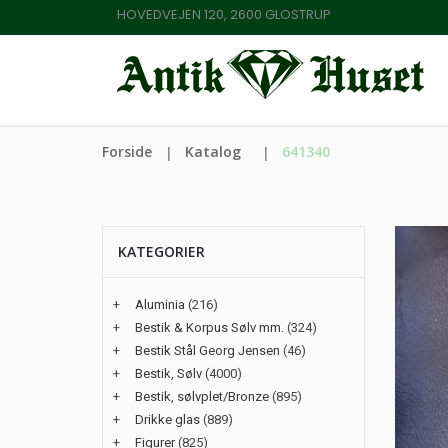
HOVEDVEJEN 120, 2600 GLOSTRUP
Forside
Katalog
641340
KATEGORIER
+
Aluminia
(216)
+
Bestik & Korpus Sølv mm.
(324)
+
Bestik Stål Georg Jensen
(46)
+
Bestik, Sølv
(4000)
+
Bestik, sølvplet/Bronze
(895)
+
Drikke glas
(889)
+
Figurer
(825)