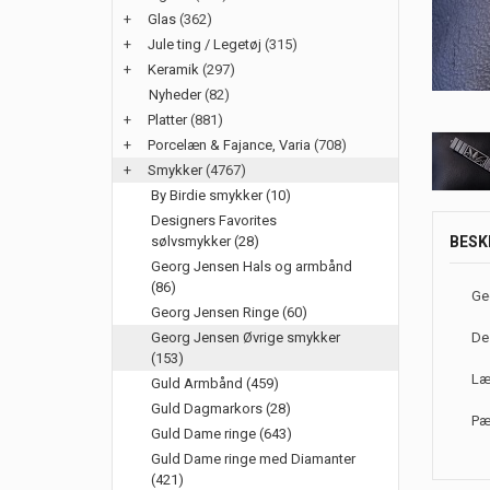
+
Glas
(362)
+
Jule ting / Legetøj
(315)
+
Keramik
(297)
Nyheder
(82)
+
Platter
(881)
+
Porcelæn & Fajance, Varia
(708)
+
Smykker
(4767)
By Birdie smykker (10)
Designers Favorites
sølvsmykker (28)
BESK
Georg Jensen Hals og armbånd
(86)
Ge
Georg Jensen Ringe (60)
Georg Jensen Øvrige smykker
De
(153)
Læ
Guld Armbånd (459)
Guld Dagmarkors (28)
Pæ
Guld Dame ringe (643)
Guld Dame ringe med Diamanter
(421)