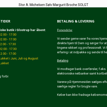
Stor A. Michelsen Sølv Margurit Broche SOLGT
TIDER
BETALING & LEVERING
iske butik i Glostrup har åbent:
Forsendelse
.00 - 17.00
Vi sender gerne varer fra vores hje
2.00 - 17.00
direkte hjem til Dem og sørger for a
.00 - 17.30
tingene sikkert og professionelt. Vi 
2.00 - 17.30
erfaring i at indpakke og sende til h
.00 - 17.00
Lukket
i Juni, Juli og August
Betaling
ukket
Vi modtager bank overførsler, f.eks. 
elektroniske netbanker samt kortbet
g forbi
Varene på Hjemmesiden sælges eft
særlige regler for brugte vare.
Køber kan ikke fradrage købsmoms