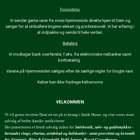
Forsendelse
Vi sender gerne varer fra vores hjemmeside direkte hjem til Dem og
sørger for at emballere tingene sikkert og professionelt. Vi har erfaring i
at indpakke og sende til hele verden.
Betaling
Vi modtager bank overførsler, f.eks. fra elektroniske netbanker samt
kortbetaling.
Varene på Hjemmesiden sælges efter de særlige regler for brugte vare.
Køber kan ikke fradrage købsmoms
VELKOMMEN
Vi vil gerne invitere Dem en tur på et besøg i Antik Huset, og vise vores store
udvalg af bedre danske antikviteter.
Her præsenteres et bredt udvalg inden for
Sølvbestik, sølv- og guldsmykker -
herunder ringe, charms, armbånd og halskæder - samt porcelæn og keramik
fra Aluminia, Bing & Grøndahl, Dahl Jensen, Royal Copenhagen
.