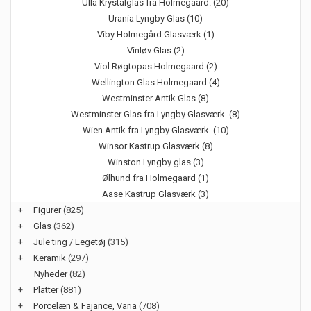
Ulla Krystalglas fra Holmegaard. (20)
Urania Lyngby Glas (10)
Viby Holmegård Glasværk (1)
Vinløv Glas (2)
Viol Røgtopas Holmegaard (2)
Wellington Glas Holmegaard (4)
Westminster Antik Glas (8)
Westminster Glas fra Lyngby Glasværk. (8)
Wien Antik fra Lyngby Glasværk. (10)
Winsor Kastrup Glasværk (8)
Winston Lyngby glas (3)
Ølhund fra Holmegaard (1)
Aase Kastrup Glasværk (3)
+
Figurer
(825)
+
Glas
(362)
+
Jule ting / Legetøj
(315)
+
Keramik
(297)
Nyheder
(82)
+
Platter
(881)
+
Porcelæn & Fajance, Varia
(708)