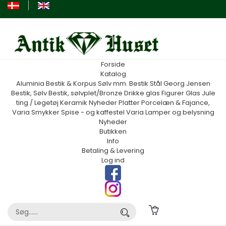
Forside
Katalog
Aluminia
Bestik & Korpus Sølv mm.
Bestik Stål Georg Jensen
Bestik, Sølv
Bestik, sølvplet/Bronze
Drikke glas
Figurer
Glas
Jule
ting / Legetøj
Keramik
Nyheder
Platter
Porcelæn & Fajance,
Varia
Smykker
Spise - og kaffestel
Varia
Lamper og belysning
Nyheder
Butikken
Info
Betaling & Levering
Log ind