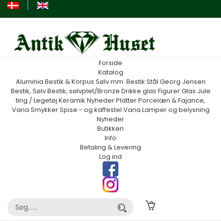
Forside
Katalog
Aluminia
Bestik & Korpus Sølv mm.
Bestik Stål Georg Jensen
Bestik, Sølv
Bestik, sølvplet/Bronze
Drikke glas
Figurer
Glas
Jule
ting / Legetøj
Keramik
Nyheder
Platter
Porcelæn & Fajance,
Varia
Smykker
Spise - og kaffestel
Varia
Lamper og belysning
Nyheder
Butikken
Info
Betaling & Levering
Log ind