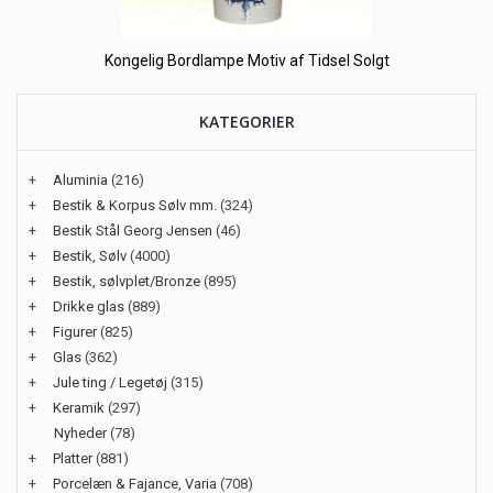
Kongelig Bordlampe Motiv af Tidsel Solgt
KATEGORIER
+
Aluminia
(216)
+
Bestik & Korpus Sølv mm.
(324)
+
Bestik Stål Georg Jensen
(46)
+
Bestik, Sølv
(4000)
+
Bestik, sølvplet/Bronze
(895)
+
Drikke glas
(889)
+
Figurer
(825)
+
Glas
(362)
+
Jule ting / Legetøj
(315)
+
Keramik
(297)
Nyheder
(78)
+
Platter
(881)
+
Porcelæn & Fajance, Varia
(708)