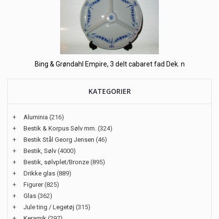
Bing & Grøndahl Empire, 3 delt cabaret fad Dek. n
KATEGORIER
+
Aluminia
(216)
+
Bestik & Korpus Sølv mm.
(324)
+
Bestik Stål Georg Jensen
(46)
+
Bestik, Sølv
(4000)
+
Bestik, sølvplet/Bronze
(895)
+
Drikke glas
(889)
+
Figurer
(825)
+
Glas
(362)
+
Jule ting / Legetøj
(315)
+
Keramik
(297)