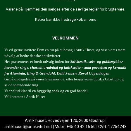
Varene på Hjemmesiden sælges efter de særlige regler for brugte vare.
Køber kan ikke fradrage købsmoms
VELKOMMEN
Vi vil gerne invitere Dem en tur på et besøg i Antik Huset, og vise vores store
udvalg af bedre danske antikviteter.
Her præsenteres et bredt udvalg inden for
Sølvbestik, sølv- og guldsmykker -
herunder ringe, charms, armbånd og halskæder - samt porcelæn og keramik
fra Aluminia, Bing & Grøndahl, Dahl Jensen, Royal Copenhagen
.
Gå på opdagelse på vores hjemmeside, eller besøg vores butik i Glostrup og
se de spændende ting.
Vi er altid klar til en hyggelig snak og en god handel.
Velkommen i Antik Huset
Antik huset, Hovedvejen 120, 2600 Glostrup |
antikhuset@antikvitet.net
| Mobil: +45 40 42 16 50 | CVR: 17254243