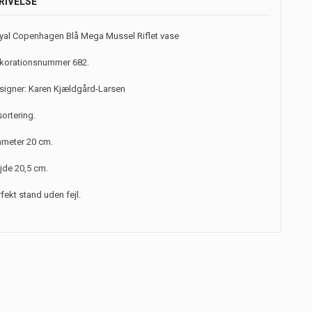
RIVELSE
yal Copenhagen Blå Mega Mussel Riflet vase
korationsnummer 682.
signer: Karen Kjældgård-Larsen
sortering.
ameter 20 cm.
jde 20,5 cm.
fekt stand uden fejl.