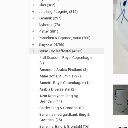
+
Glas
(362)
+
Jule ting / Legetøj
(315)
+
Keramik
(297)
Nyheder
(78)
+
Platter
(881)
+
Porcelæn & Fajance, Varia
(708)
+
Smykker
(4766)
+
Spise - og kaffestel
(4532)
4 all Season - Royal Copenhagen
(2)
Anemone Arabia Findland (3)
Anne Sofie, Aluminia (27)
Annette Royal Copenhagen (1)
Arabia Diverse stel (2)
Azur Kronjyden Bing og
Grøndahl (14)
Balder, Bing & Grøndahl (0)
Ballerina med guldkant, Bing &
Grøndahl (25)
Ballerina, Bing & Grøndahl (16)