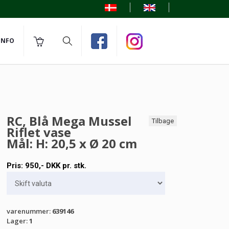
INFO
RC, Blå Mega Mussel
Tilbage
Riflet vase
Mål: H: 20,5 x Ø 20 cm
Pris:
950
,-
DKK
pr. stk.
varenummer
:
639146
Lager
:
1